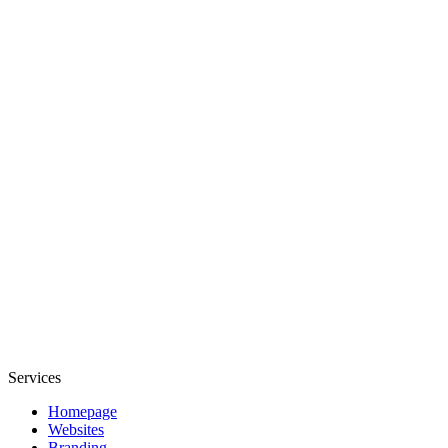
Websites
Branding
SEO
Kontaktiere uns
Services
Homepage
Websites
Branding